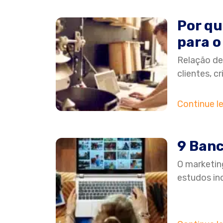
Por qu
para o
Relação de
clientes, c
Continue l
9 Banc
O marketin
estudos in