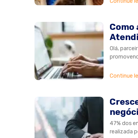
Continue l
Como a
Atendi
Olá, parcei
promovendo
Continue l
Cresce
negóc
47% dos em
realizada 