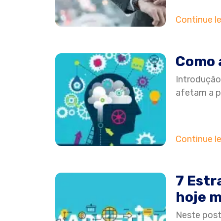
Continue l
Como a
Introdução
afetam a p
Continue l
7 Estr
hoje 
Neste post