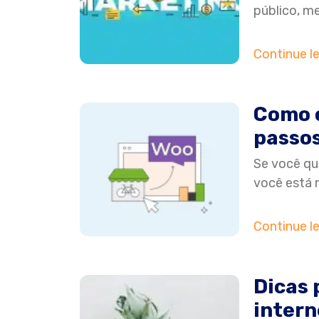
público, m
Continue l
Como 
passos
Se você qu
você está 
Continue l
Dicas 
intern