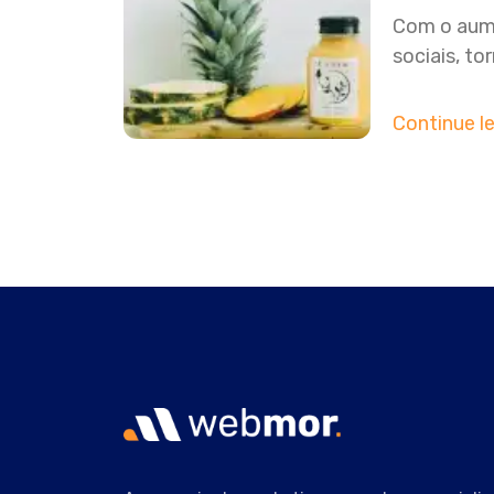
Com o aume
sociais, to
Continue l