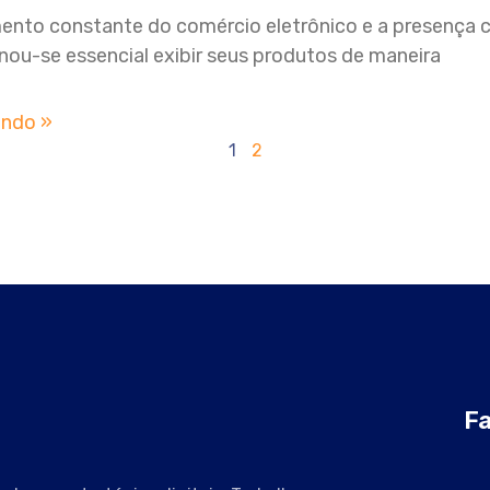
nto constante do comércio eletrônico e a presença 
rnou-se essencial exibir seus produtos de maneira
endo »
1
2
Fa