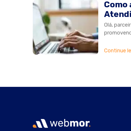
Como a
Atendi
Olá, parcei
promovendo
Continue l