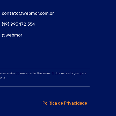
contato@webmor.com.br
(19) 993 172 554
@webmor
deles e sim do nosso site. Fazemos todos os esforços para
ais.
Política de Privacidade